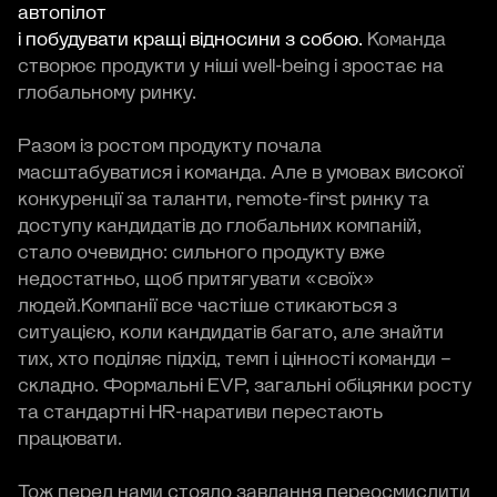
автопілот
і побудувати кращі відносини з собою.
Команда
створює продукти у ніші well-being і зростає на
глобальному ринку.
Разом із ростом продукту почала
масштабуватися і команда. Але в умовах високої
конкуренції за таланти, remote-first ринку та
доступу кандидатів до глобальних компаній,
стало очевидно: сильного продукту вже
недостатньо, щоб притягувати «своїх»
людей.Компанії все частіше стикаються з
ситуацією, коли кандидатів багато, але знайти
тих, хто поділяє підхід, темп і цінності команди –
складно. Формальні EVP, загальні обіцянки росту
та стандартні HR-наративи перестають
працювати.
Тож перед нами стояло завдання переосмислити