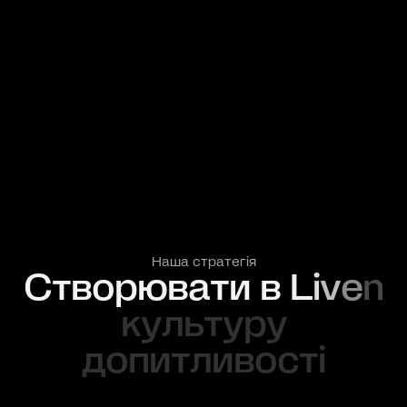
Наша стратегія
С
т
в
о
р
ю
в
а
т
и
в
L
i
v
e
n
к
у
л
ь
т
у
р
у
д
о
п
и
т
л
и
в
о
с
т
і