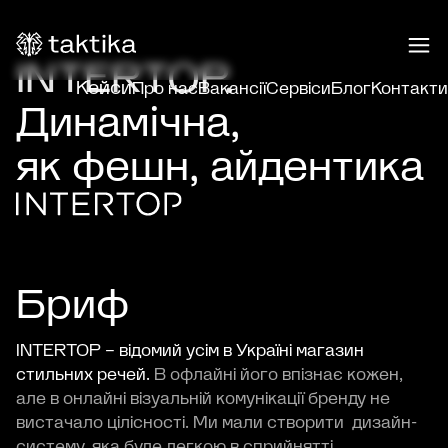
INTERTOP.
Кейси
Про нас
Вакансії
Сервіси
Блог
Контакти
Динамічна,
як фешн, айдентика
Бриф
INTERTOP – відомий усім в Україні магазин
стильних речей.
В офлайні його впізнає кожен,
але в онлайні візуальній комунікації бренду не
вистачало цілісності. Ми мали створити дизайн-
систему, яка буде легкою в сприйнятті,