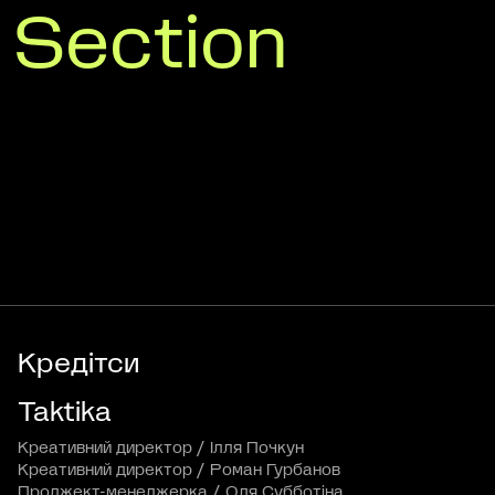
Section
Кредітси
Taktika
Креативний директор / Ілля Почкун
Креативний директор / Роман Гурбанов
Проджект-менеджерка / Оля Субботіна