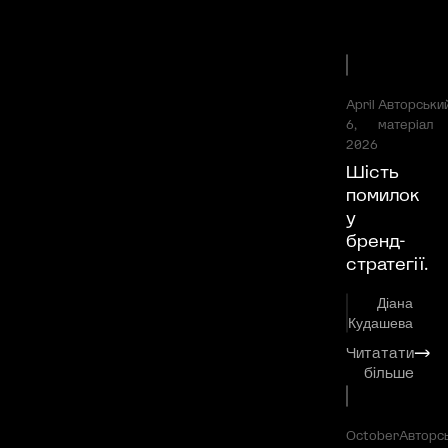
April
Авторськи
6,
матеріал
2026
Шість
помилок
у
бренд-
стратегії.
Діана
Кудашева
Читатати
⟶
більше
October
Авторс