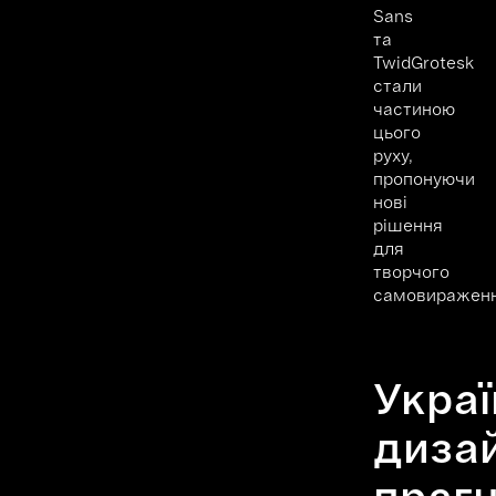
Sans
та
TwidGrotesk
стали
частиною
цього
руху,
пропонуючи
нові
рішення
для
творчого
самовираженн
Украї
диза
праг