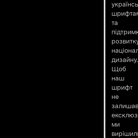
українс
шрифта
та
підтрим
розвитк
націона
дизайну.
Щоб
наш
шрифт
не
залиша
ексклюз
ми
вирішил