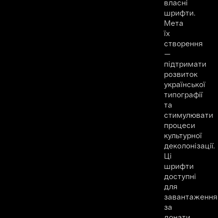
власні
шрифти.
Мета
їх
створення
—
підтримати
розвиток
української
типографії
та
стимулювати
процеси
культурної
деколонізації.
Ці
шрифти
доступні
для
завантаження
за
донати