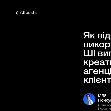
All posts
Як від
викор
ШІ ви
креат
агенці
клієн
Ілля
Почку
Співзас
і креати