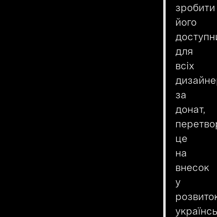
зробити
його
доступн
для
всіх
дизайне
за
донат,
перетв
це
на
внесок
у
розвито
українсь