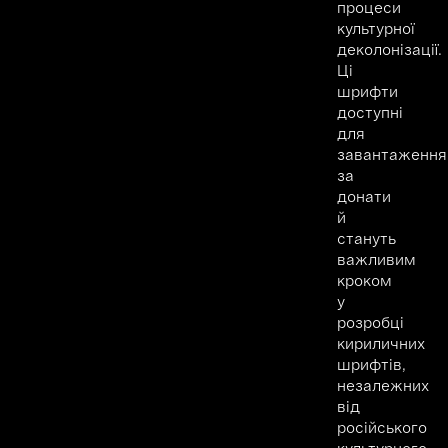
процеси
культурної
деколонізації.
Ці
шрифти
доступні
для
завантаження
за
донати
й
стануть
важливим
кроком
у
розробці
кириличних
шрифтів,
незалежних
від
російського