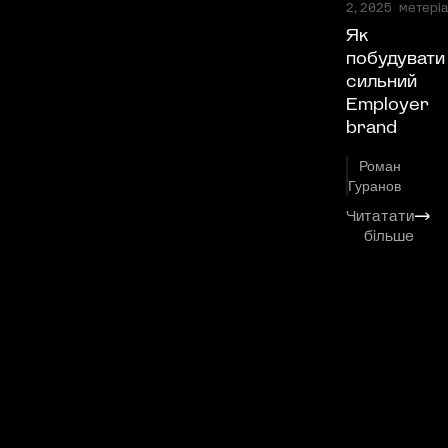
2, 2025
метеріа
Як
побудувати
сильний
Employer
brand
Роман
Гуранов
Читатати
⟶
більше