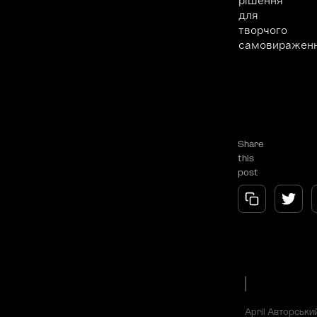
рішення
для
творчого
самовираженн
Share
this
post
April
Авторськи