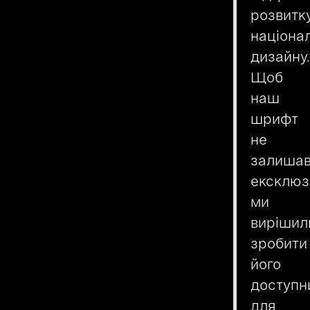
розвитк
націона
дизайну.
Щоб
наш
шрифт
не
залиша
ексклюз
ми
вирішил
зробити
його
доступн
для