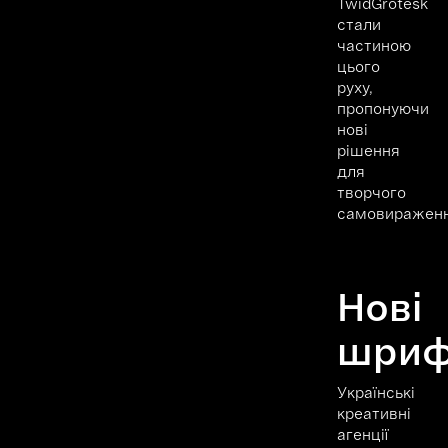
TwidGrotesk
стали
частиною
цього
руху,
пропонуючи
нові
рішення
для
творчого
самовираженн
Нові
шриф
Українські
креативні
агенції