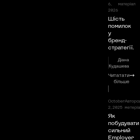
6,
матеріал
2026
Шість
помилок
у
бренд-
стратегії.
Діана
Кудашева
Читатати
⟶
більше
October
Авторс
2, 2025
метеріа
Як
побудувати
сильний
Employer