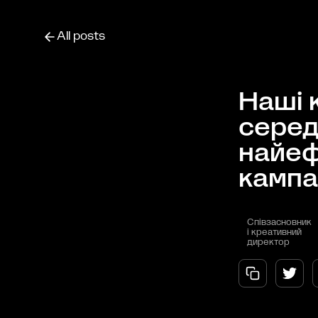
All posts
Наші 
сере
найеф
кампа
Співзасновник
і креативний
директор