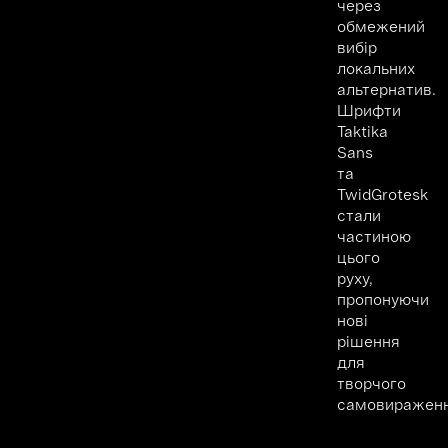
через
обмежений
вибір
локальних
альтернатив.
Шрифти
Taktika
Sans
та
TwidGrotesk
стали
частиною
цього
руху,
пропонуючи
нові
рішення
для
творчого
самовираженн