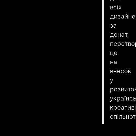
всіх
дизайне
за
донат,
перетв
це
на
внесок
у
розвито
українсь
креатив
спільнот