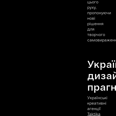
цього
руху,
пропонуючи
нові
рішення
для
творчого
самовираженн
Украї
диза
праг
Українські
креативні
агенції
Taktika