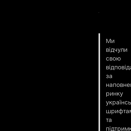
Ми
відчули
свою
відповід
за
наповне
ринку
українс
шрифта
та
підтрим