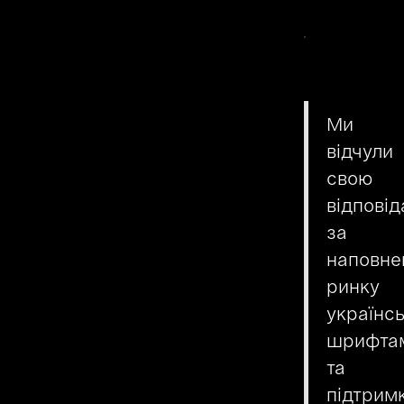
Ми
відчули
свою
відповід
за
наповне
ринку
українс
шрифта
та
підтрим