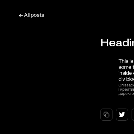
All posts
Headi
This is
some 
inside 
div blo
Співзас
і креати
директ