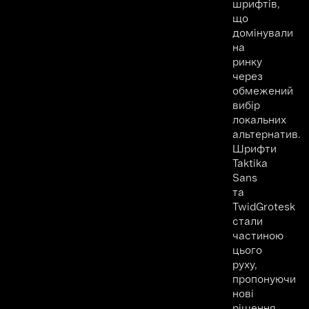
шрифтів,
що
домінували
на
ринку
через
обмежений
вибір
локальних
альтернатив.
Шрифти
Taktika
Sans
та
TwidGrotesk
стали
частиною
цього
руху,
пропонуючи
нові
рішення