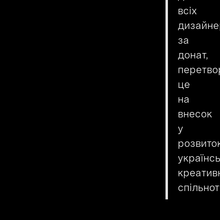
всіх
дизайне
за
донат,
перетв
це
на
внесок
у
розвито
українсь
креатив
спільнот