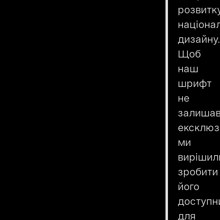
розвитк
націона
дизайну.
Щоб
наш
шрифт
не
залиша
ексклюз
ми
вирішил
зробити
його
доступн
для