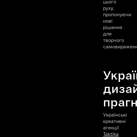
цього
руху,
пропонуючи
нові
рішення
для
творчого
самовираженн
Украї
диза
праг
Українські
креативні
агенції
Taktika