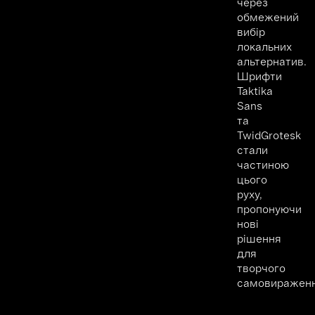
через
обмежений
вибір
локальних
альтернатив.
Шрифти
Taktika
Sans
та
TwidGrotesk
стали
частиною
цього
руху,
пропонуючи
нові
рішення
для
творчого
самовираженн