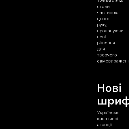
TwidGrotesk
стали
частиною
цього
руху,
пропонуючи
нові
рішення
для
творчого
самовираженн
Нові
шриф
Українські
креативні
агенції