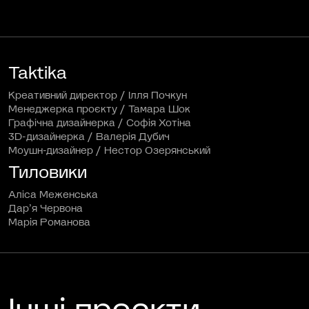
Taktika
Креативний директор / Ілля Почкун
Менеджерка проєкту / Тамара Шок
Графічна дизайнерка / Софія Хотіна
3D-дизайнерка / Валерія Дубич
Моушн-дизайнер / Нестор Озерянський
Тиловики
Аліса Меженська
Дарʼя Червона
Марія Романова